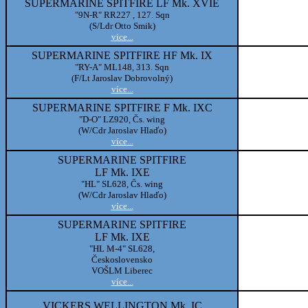
SUPERMARINE SPITFIRE LF Mk. XVIE
"9N-R" RR227 , 127. Sqn
(S/Ldr Otto Smik)
více...
SUPERMARINE SPITFIRE HF Mk. IX
"RY-A" ML148, 313. Sqn
(F/Lt Jaroslav Dobrovolný)
více...
SUPERMARINE SPITFIRE F Mk. IXC
"D-O" LZ920, Čs. wing
(W/Cdr Jaroslav Hlaďo)
více...
SUPERMARINE SPITFIRE
LF Mk. IXE
"HL" SL628, Čs. wing
(W/Cdr Jaroslav Hlaďo)
více...
SUPERMARINE SPITFIRE
LF Mk. IXE
"HL M-4" SL628,
Československo
VOŠLM Liberec
více...
VICKERS WELLINGTON Mk. IC