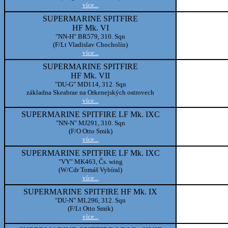
více...
SUPERMARINE SPITFIRE
HF Mk. VI
"NN-H" BR579, 310. Sqn
(F/Lt Vladislav Chocholín)
více...
SUPERMARINE SPITFIRE
HF Mk. VII
"DU-G" MD114, 312. Sqn
základna Skeabrae na Orkenejských ostrovech
více...
SUPERMARINE SPITFIRE LF Mk. IXC
"NN-N" MJ291, 310. Sqn
(F/O Otto Smik)
více...
SUPERMARINE SPITFIRE LF Mk. IXC
"VY" MK463, Čs. wing
(W/Cdr Tomáš Vybíral)
více...
SUPERMARINE SPITFIRE HF Mk. IX
"DU-N" ML296, 312. Sqn
(F/Lt Otto Smik)
více...