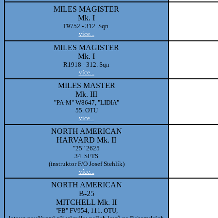
MILES MAGISTER
Mk. I
T9752 - 312. Sqn.
více...
MILES MAGISTER
Mk. I
R1918 - 312. Sqn
více...
MILES MASTER
Mk. III
"PA-M" W8647, "LIDIA"
55. OTU
více...
NORTH AMERICAN
HARVARD Mk. II
"25" 2625
34. SFTS
(instruktor F/O Josef Stehlík)
více...
NORTH AMERICAN
B-25
MITCHELL Mk. II
"FB" FV954, 111. OTU,