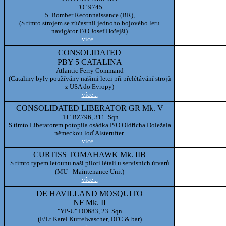
"O" 9745
5. Bomber Reconnaissance (BR),
(S tímto strojem se zúčastnil jednoho bojového letu
navigátor F/O Josef Hořejší)
více...
CONSOLIDATED
PBY 5 CATALINA
Atlantic Ferry Command
(Cataliny byly používány našimi letci při přelétávání strojů
z USA do Evropy)
více...
CONSOLIDATED LIBERATOR GR Mk. V
"H" BZ796, 311. Sqn
S tímto Liberatorem potopila osádka P/O Oldřicha Doležala
německou loď Alsterufter.
více...
CURTISS TOMAHAWK Mk. IIB
S tímto typem letounu naši piloti létali u servisních útvarů
(MU - Maintenance Unit)
více...
DE HAVILLAND MOSQUITO
NF Mk. II
"YP-U" DD683, 23. Sqn
(F/Lt Karel Kuttelwascher, DFC & bar)