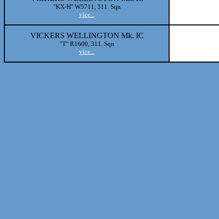
"KX-H" W5711, 311. Sqn
více...
VICKERS WELLINGTON Mk. IC
"T" R1600, 311. Sqn
více...