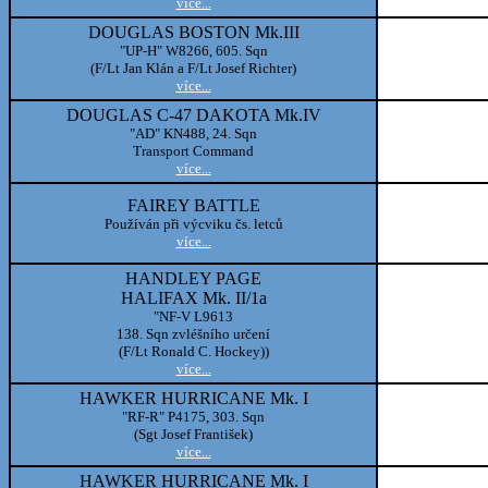
více...
DOUGLAS BOSTON Mk.III
"UP-H" W8266, 605. Sqn
(F/Lt Jan Klán a F/Lt Josef Richter)
více...
DOUGLAS C-47 DAKOTA Mk.IV
"AD" KN488, 24. Sqn
Transport Command
více...
FAIREY BATTLE
Používán při výcviku čs. letců
více...
HANDLEY PAGE
HALIFAX Mk. II/1a
"NF-V L9613
138. Sqn zvléšního určení
(F/Lt Ronald C. Hockey))
více...
HAWKER HURRICANE Mk. I
"RF-R" P4175, 303. Sqn
(Sgt Josef František)
více...
HAWKER HURRICANE Mk. I