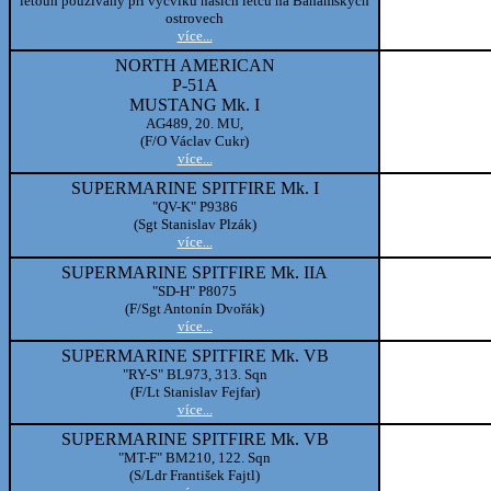
letoun používaný při výcviku našich letců na Bahamských
ostrovech
více...
NORTH AMERICAN
P-51A
MUSTANG Mk. I
AG489, 20. MU,
(F/O Václav Cukr)
více...
SUPERMARINE SPITFIRE Mk. I
"QV-K" P9386
(Sgt Stanislav Plzák)
více...
SUPERMARINE SPITFIRE Mk. IIA
"SD-H" P8075
(F/Sgt Antonín Dvořák)
více...
SUPERMARINE SPITFIRE Mk. VB
"RY-S" BL973, 313. Sqn
(F/Lt Stanislav Fejfar)
více...
SUPERMARINE SPITFIRE Mk. VB
"MT-F" BM210, 122. Sqn
(S/Ldr František Fajtl)