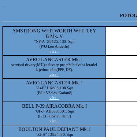
.
FOTOG
AMSTRONG WHITWORTH WHITLEY
B Mk. V
"NF-A" Z9125, 138. Sqn
(P/O Leo Anderle)
více...
AVRO LANCASTER Mk. I
servisní útvary(MU) a útvary pro přeletáváni letadel
k jednotkám(FPP, DF).
více...
AVRO LANCASTER Mk. I
"A4E" HK686,198 Sqn
(F/Lt Václav Kadaně)
více...
BELL P-39 AIRACOBRA Mk. I
"UF-J" AH583, 601. Sqn
(F/Lt Jaroslav Himr)
více...
BOULTON PAUL DEFIANT Mk. I
"ZJ-H" T3924, 96. Sqn