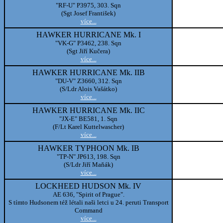
"RF-U" P3975, 303. Sqn
(Sgt Josef František)
více...
HAWKER HURRICANE Mk. I
"VK-G" P3462, 238. Sqn
(Sgt Jiří Kučera)
více...
HAWKER HURRICANE Mk. IIB
"DU-V" Z3660, 312. Sqn
(S/Ldr Alois Vašátko)
více...
HAWKER HURRICANE Mk. IIC
"JX-E" BE581, 1. Sqn
(F/Lt Karel Kuttelwascher)
více...
HAWKER TYPHOON Mk. IB
"TP-N" JP613, 198. Sqn
(S/Ldr Jiří Maňák)
více...
LOCKHEED HUDSON Mk. IV
AE 636, "Spirit of Prague".
S tímto Hudsonem též létali naši letci u 24. peruti Transport
Command
více...