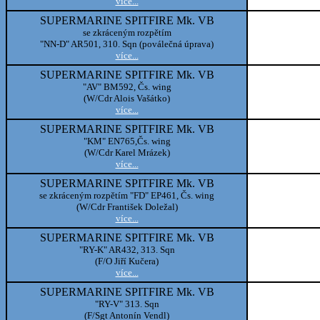
více...
SUPERMARINE SPITFIRE Mk. VB
se zkráceným rozpětím
"NN-D" AR501, 310. Sqn (poválečná úprava)
více...
SUPERMARINE SPITFIRE Mk. VB
"AV" BM592, Čs. wing
(W/Cdr Alois Vašátko)
více...
SUPERMARINE SPITFIRE Mk. VB
"KM" EN765,Čs. wing
(W/Cdr Karel Mrázek)
více...
SUPERMARINE SPITFIRE Mk. VB
se zkráceným rozpětím "FD" EP461, Čs. wing
(W/Cdr František Doležal)
více...
SUPERMARINE SPITFIRE Mk. VB
"RY-K" AR432, 313. Sqn
(F/O Jiří Kučera)
více...
SUPERMARINE SPITFIRE Mk. VB
"RY-V" 313. Sqn
(F/Sgt Antonín Vendl)