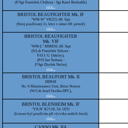
(F/Sgt František Chábera - Sgt Karel Bednařík)
více...
BRISTOL BEAUFIGHTER Mk. IF
"WM-W" V8253, 68. Sqn
(Stroj používaný čs. letci v rámci 68. perutě)
více...
BRISTOL BEAUFIGHTER
Mk. VIF
"WM-L" MM850, 68. Sqn
(S/Ldr František Sýkora -
F/O J. G. Oakley),
(P/O Jan Šerhant -
F/Sgt Zbyšek Nečas)
více...
BRISTOL BEAUFORT Mk. II
DD938
No. 6 Maintenance Unit, Brize Norton
(W/Cdr Josef Ocelka DFC),
více...
BRISTOL BLENHEIM Mk. IF
"YX-N" K7159, 54. OTU
(Letoun byl používán při výcviku našich letců)
více...
CANSO Mk. IIA