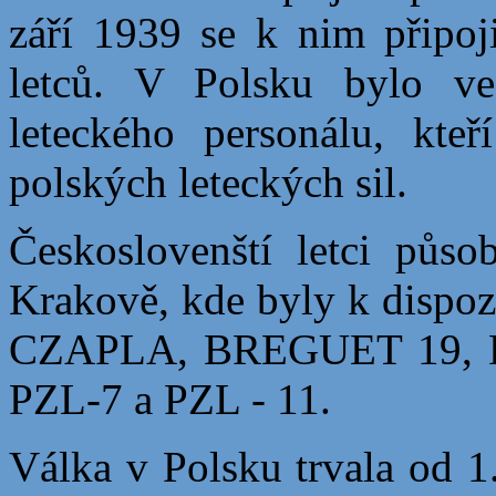
září 1939 se k nim připoj
letců. V Polsku bylo ve
leteckého personálu, kteř
polských leteckých sil.
Českoslovenští letci půso
Krakově, kde byly k dispo
CZAPLA, BREGUET 19, P
PZL-7 a PZL - 11.
Válka v Polsku trvala od 1.