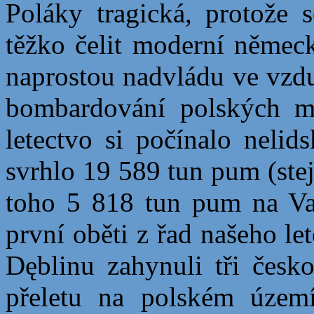
Poláky tragická, protože s
těžko čelit moderní německ
naprostou nadvládu ve vzdu
bombardování polských m
letectvo si počínalo nelid
svrhlo 19 589 tun pum (stej
toho 5 818 tun pum na Va
první oběti z řad našeho le
Dęblinu zahynuli tři českos
přeletu na polském územ