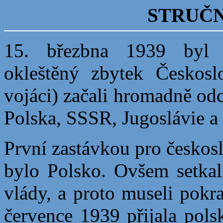
STRUČN
15. březbna 1939 byl
okleštěný zbytek Českosl
vojáci) začali hromadně od
Polska, SSSR, Jugoslávie a 
První zastávkou pro českosl
bylo Polsko. Ovšem setkal
vlády, a proto museli pokr
července 1939 přijala pols